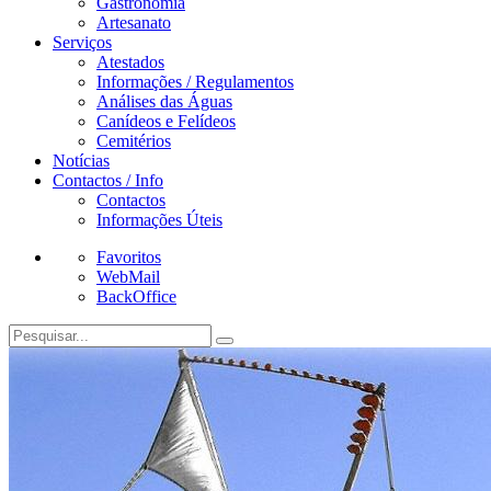
Gastronomia
Artesanato
Serviços
Atestados
Informações / Regulamentos
Análises das Águas
Canídeos e Felídeos
Cemitérios
Notícias
Contactos / Info
Contactos
Informações Úteis
Favoritos
WebMail
BackOffice